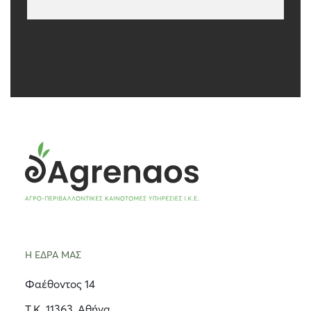
Η ΕΔΡΑ ΜΑΣ
Φαέθοντος 14
Τ.Κ. 11363, Αθήνα